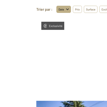
Trier par :
Date
Prix
Surface
Excl
Exclusivité