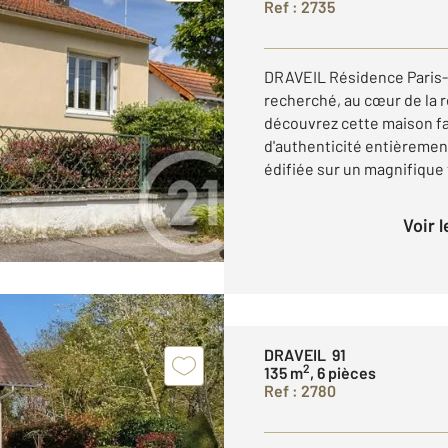
Ref : 2735
DRAVEIL Résidence Paris-J
recherché, au cœur de la r
découvrez cette maison fa
d'authenticité entièrement
édifiée sur un magnifique t
Voir 
DRAVEIL 91
2
135 m
, 6 pièces
Ref : 2780