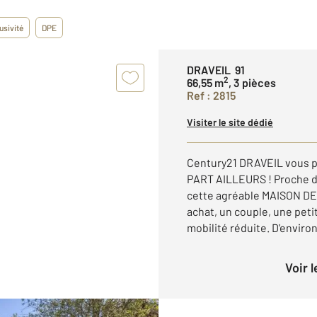
usivité
DPE
DRAVEIL 91
2
66,55 m
, 3 pièces
Ref : 2815
Visiter le site dédié
Century21 DRAVEIL vous 
PART AILLEURS ! Proche du
cette agréable MAISON DE
achat, un couple, une peti
mobilité réduite. D'environ 
Voir 