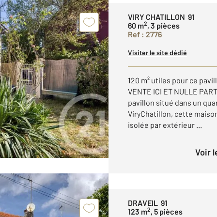
VIRY CHATILLON 91
2
60 m
, 3 pièces
Ref : 2776
Visiter le site dédié
120 m² utiles pour ce pav
VENTE ICI ET NULLE PART 
pavillon situé dans un qua
ViryChatillon, cette maison
isolée par extérieur ...
Voir 
DRAVEIL 91
2
123 m
, 5 pièces