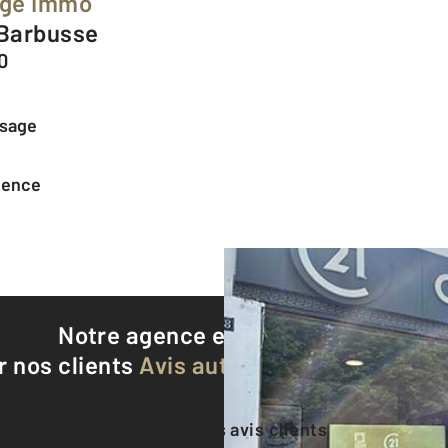
age Immo
 Barbusse
0
ssage
agence
Notre agence est notée
9,5/10
r nos clients
Avis authentifiés par Qualite
Voir tous les avis clients