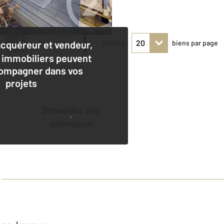
1
2
acquéreur et vendeur,
Afficher
biens par page
 immobiliers peuvent
ompagner dans vos
projets
Demander une
estimation