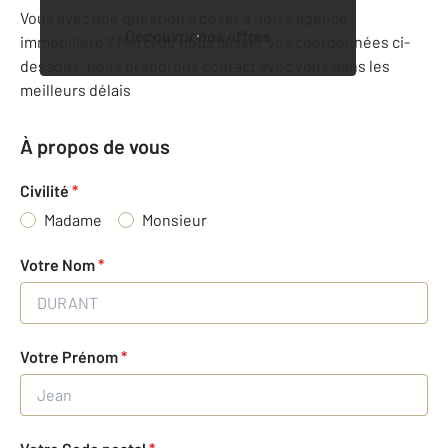
Vous avez une question à poser à notre agence
Découvrir nos offres
immobilière ? Merci de nous laisser vos coordonnées ci-
dessous, nous prendrons contact avec vous dans les
meilleurs délais
À propos de vous
Civilité
*
Madame
Monsieur
Votre Nom
*
Votre Prénom
*