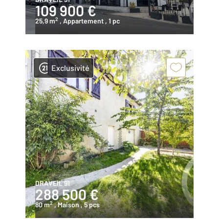
109 900 €
2
25,9 m
, Appartement
, 1 pc
Exclusivité
DRAVEIL 91
288 500 €
2
80 m
, Maison
, 5 pcs