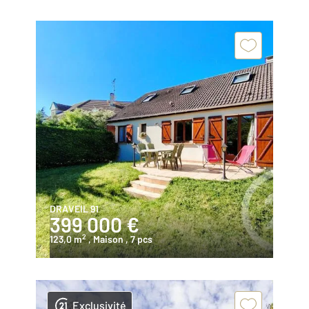
DRAVEIL 91
399 000 €
2
123,0 m
, Maison
, 7 pcs
Exclusivité