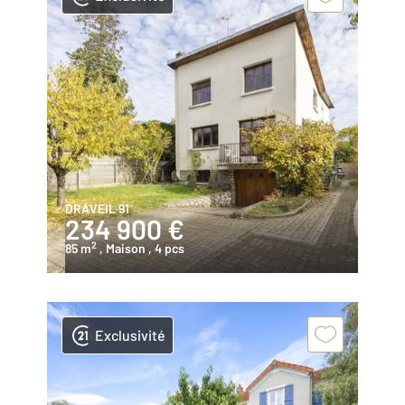
DRAVEIL 91
234 900 €
2
85 m
, Maison
, 4 pcs
Exclusivité