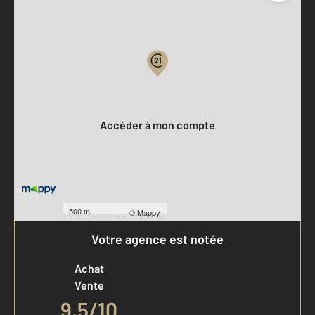
Parlons de vous, parlons biens
Votre compte :
Accéder à mon compte
500 m
©
Mappy
Votre agence est notée
Achat
Vente
9,5
/
10