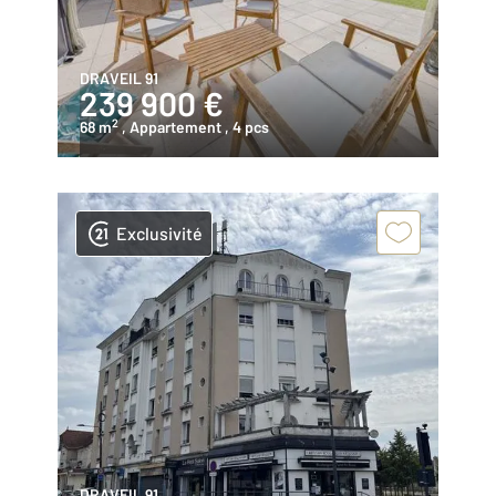
DRAVEIL 91
239 900 €
2
68 m
, Appartement
, 4 pcs
Exclusivité
DRAVEIL 91