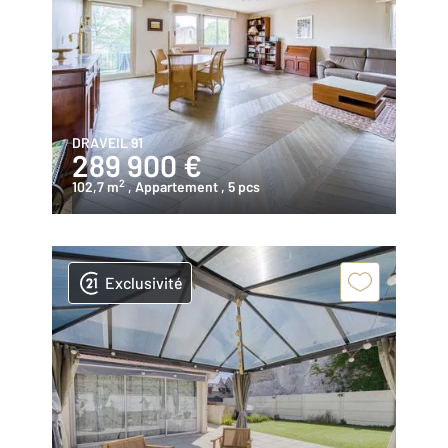
DRAVEIL 91
289 900 €
2
102,7 m
, Appartement
, 5 pcs
Exclusivité