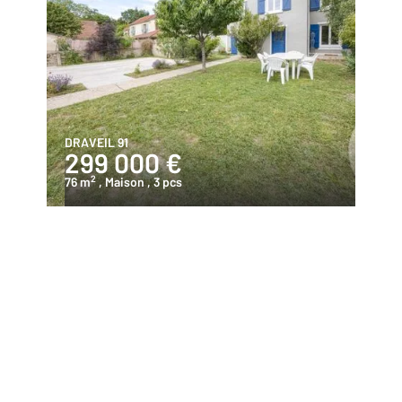
DRAVEIL 91
299 000 €
2
76 m
, Maison
, 3 pcs