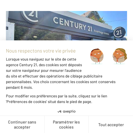
CENTURY 21 Avantage Immo
198 boulevard Henri Barbusse
DRAVEIL - 91210
Envoyer un message
Téléphoner à l'agence
Notre agence est notée
9,5/10
par nos clients
Avis authentifiés par
Qualitelis